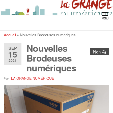
Skip
LA GRANGE
to
the
MENU
content
NUMÉRIQUE
Accueil
»
Nouvelles Brodeuses numériques
Nouvelles
SEP
15
Non
Brodeuses
2021
numériques
Par
LA GRANGE NUMÉRIQUE