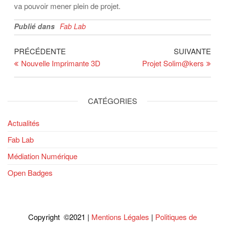
va pouvoir mener plein de projet.
Publié dans
Fab Lab
Navigation
Article
Arti
PRÉCÉDENTE
SUIVANTE
précédent
suiv
Nouvelle Imprimante 3D
Projet Solim@kers
de
l’article
CATÉGORIES
Actualités
Fab Lab
Médiation Numérique
Open Badges
Copyright ©2021 |
Mentions Légales
|
Politiques de