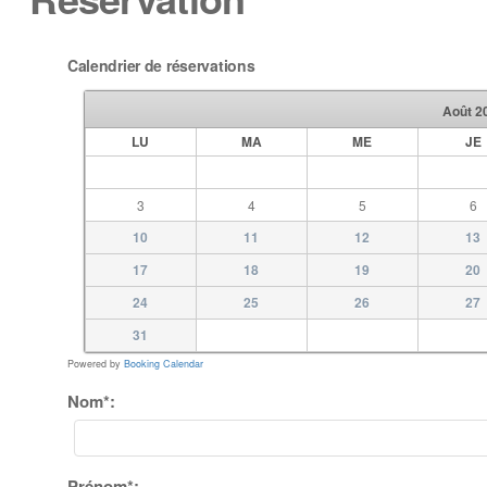
Calendrier de réservations
Août
2
LU
MA
ME
JE
3
4
5
6
10
11
12
13
17
18
19
20
24
25
26
27
31
Powered by
Booking Calendar
Nom*:
Prénom*: