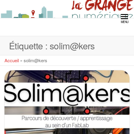
Skip
LA GRANGE
to
the
MENU
content
NUMÉRIQUE
Étiquette :
solim@kers
Accueil
»
solim@kers